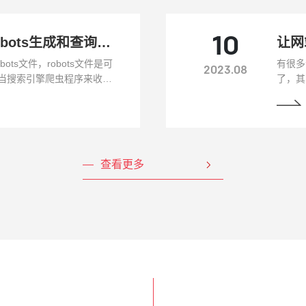
Robots文件是什么？Robots生成和查询方案
10
让网
ts文件，robots文件是可
有很多
2023.08
当搜索引擎爬虫程序来收集
了，其
让蜘蛛爬取的信息比如账密
蜘蛛爬
件，来限制蜘蛛的爬取，这
录有什
查看更多