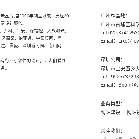
广州总基地：
品牌,自2006年创立以来，历经20
创意设计服务。
广州市黄埔区科学
局、万科、平安、深投控、大族激光、
Tel:020-37412
、深福保、怡亚通、中集集团、景
Email：Like@joy
联建、雷曼、深圳新闻网、南山网
深圳公司：
具有行业引领性的设计，让人们看到
服务。
深圳市宝安西乡
Tel:1992573
Email：Beam@sz
业务类型：
网站建设
网站
关注我们：