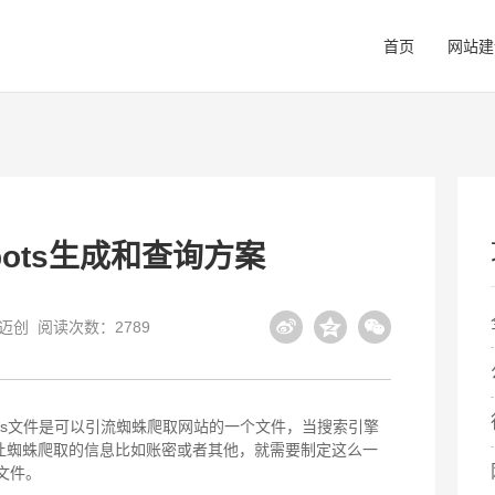
首页
网站建
广州网站建设
上市公司
广州网站设计
LED显示屏
关注迈创最新的建站动态
向投资者公布报表及发展战略
官网进行全面、及时
向阳而生，联屏未来
bots生成和查询方案
佛山网站建设
房地产园区
深圳网站建设
电子烟行业
全国闻名的瓷都，建站更需及时
观人文，创新境
以前沿的设计服务国
新时代的戒烟方式
迈创
阅读次数：2789
高端网站建设
数字营销推广
网站建设
科技物联网
网站设计
高而不贵的网站建设供应商
全方位精准化互联网品牌
成为网站建设行业标准的制定者
科技向善，迈创未来
个性化网站设计助力
bots文件是可以引流蜘蛛爬取网站的一个文件，当搜索引擎
让蜘蛛爬取的信息比如账密或者其他，就需要制定这么一
营销型网站建设
文件。
见证流量为王的互联网时代