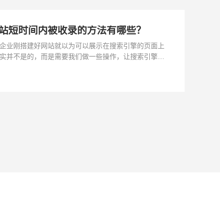
站短时间内被收录的方法有哪些？
企业刚搭建好网站就以为可以展示在搜索引擎的页面上
实并不是的，而是需要我们做一些操作，让搜索引擎的
取到链接才可以，那么如果企业想要快速的让网站被收
么方法呢？让小编给大家说说看。