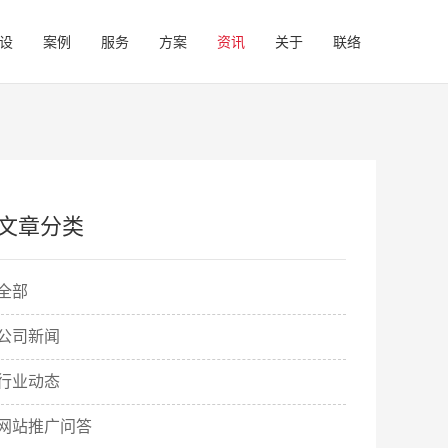
设
案例
服务
方案
资讯
关于
联络
广州网站制作
电子元器件
的品牌更新
最新技术制作官网，实现三网合一
瑞芯创想，智领非凡
文章分类
外贸网站建设
快消品行业
内500强企业
海外网站建设需要简约大气
时尚、青春、动感的行业领袖
全部
品牌创意设计
网站制作
公司新闻
推广
创意是水，来自我们的汗水
企业品牌增值
新产品进行全面、及时的宣传
行业动态
网站推广问答