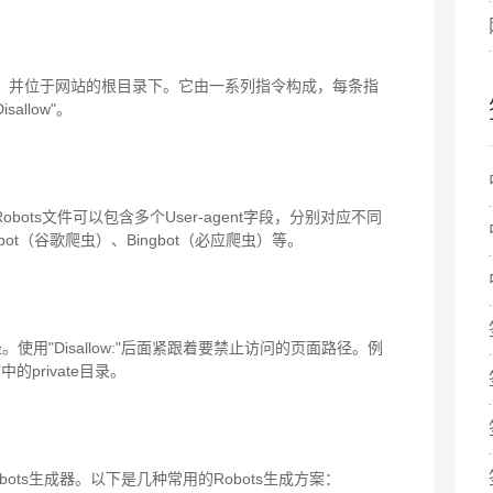
xt"命名，并位于网站的根目录下。它由一系列指令构成，每条指
allow"。
obots文件可以包含多个User-agent字段，分别对应不同
ebot（谷歌爬虫）、Bingbot（必应爬虫）等。
。使用"Disallow:"后面紧跟着要禁止访问的页面路径。例
站中的private目录。
bots生成器。以下是几种常用的Robots生成方案：