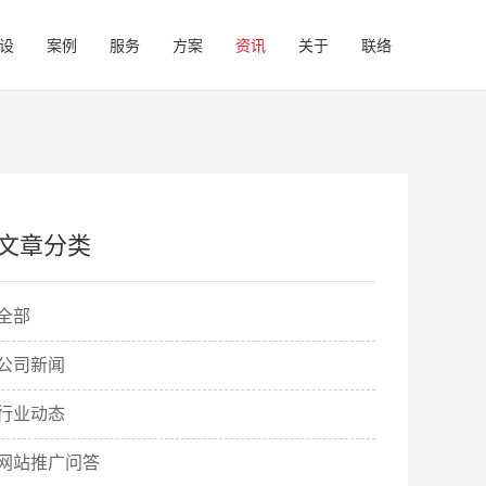
设
案例
服务
方案
资讯
关于
联络
广州网站制作
电子元器件
的品牌更新
最新技术制作官网，实现三网合一
瑞芯创想，智领非凡
文章分类
外贸网站建设
快消品行业
内500强企业
海外网站建设需要简约大气
时尚、青春、动感的行业领袖
全部
品牌创意设计
网站制作
公司新闻
推广
创意是水，来自我们的汗水
企业品牌增值
新产品进行全面、及时的宣传
行业动态
网站推广问答