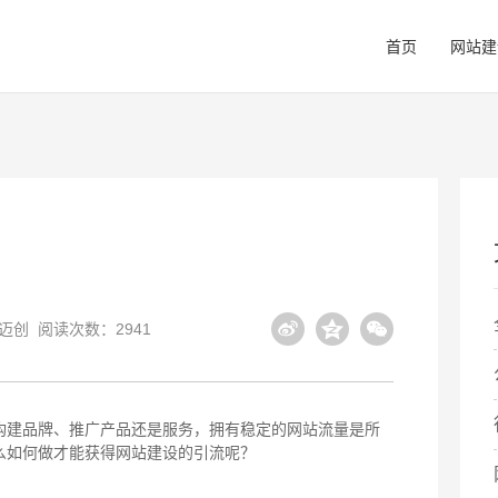
首页
网站建
广州网站建设
上市公司
广州网站设计
LED显示屏
关注迈创最新的建站动态
向投资者公布报表及发展战略
官网进行全面、及时
向阳而生，联屏未来
佛山网站建设
房地产园区
深圳网站建设
电子烟行业
全国闻名的瓷都，建站更需及时
观人文，创新境
以前沿的设计服务国
新时代的戒烟方式
迈创
阅读次数：2941
高端网站建设
数字营销推广
网站建设
科技物联网
网站设计
高而不贵的网站建设供应商
全方位精准化互联网品牌
成为网站建设行业标准的制定者
科技向善，迈创未来
个性化网站设计助力
构建品牌、推广产品还是服务，拥有稳定的网站流量是所
么如何做才能获得网站建设的引流呢？
营销型网站建设
见证流量为王的互联网时代