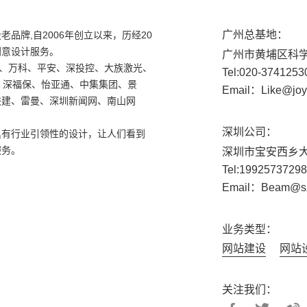
广州总基地：
品牌,自2006年创立以来，历经20
创意设计服务。
广州市黄埔区科学
局、万科、平安、深投控、大族激光、
Tel:020-37412
、深福保、怡亚通、中集集团、景
Email：Like@joy
联建、雷曼、深圳新闻网、南山网
深圳公司：
具有行业引领性的设计，让人们看到
服务。
深圳市宝安西乡
Tel:1992573
Email：Beam@sz
业务类型：
网站建设
网站
关注我们：